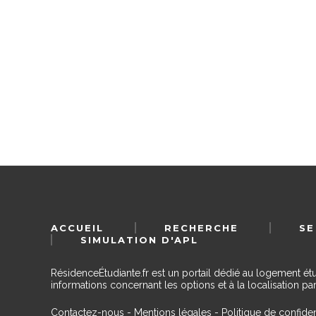
ACCUEIL
RECHERCHE
SE
SIMULATION D'APL
RésidenceÉtudiante.fr est un portail dédié au logement ét
informations concernant les options et à la localisation par
Contactez-nous
-
Mentions légales
-
Politique de confiden