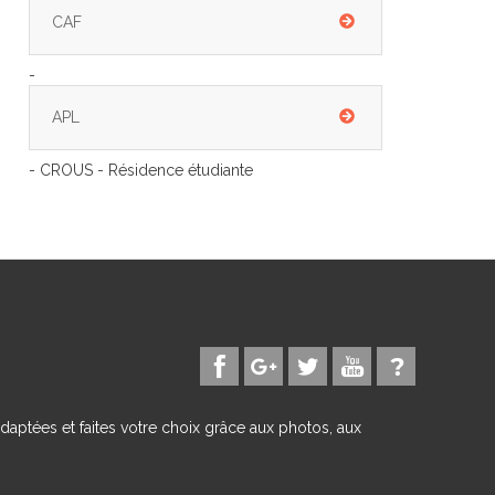
CAF
-
APL
- CROUS - Résidence étudiante
daptées et faites votre choix grâce aux photos, aux