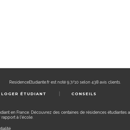
ResidenceEtudiante.fr
est noté
9,7
/
10
selon
438
avis clients.
 LOGER ÉTUDIANT
CONSEILS
udiant en France. Découvrez des centaines de résidences étudiantes a
 rapport à l'école.
tialité