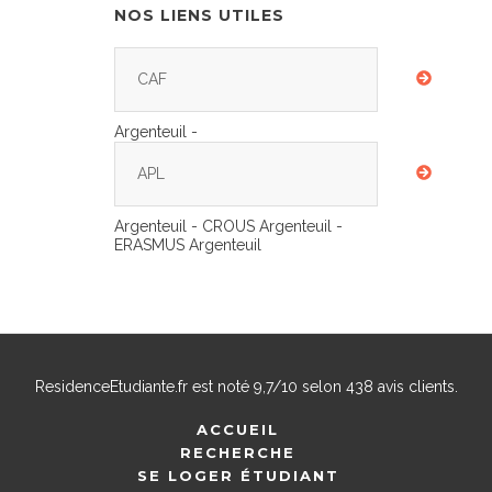
NOS LIENS UTILES
CAF
Argenteuil -
APL
Argenteuil - CROUS Argenteuil -
ERASMUS Argenteuil
ResidenceEtudiante.fr
est noté
9,7
/
10
selon
438
avis clients.
ACCUEIL
RECHERCHE
SE LOGER ÉTUDIANT