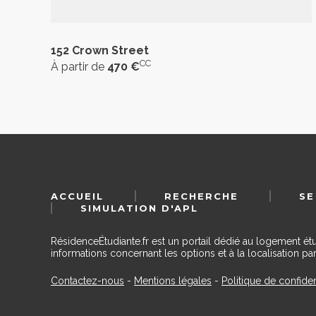
152 Crown Street
CC
À partir de
470 €
ACCUEIL
RECHERCHE
SE
SIMULATION D'APL
RésidenceÉtudiante.fr est un portail dédié au logement ét
informations concernant les options et à la localisation par
Contactez-nous
-
Mentions légales
-
Politique de confiden