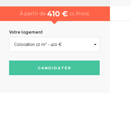
410 €
À partir de
cc /mois
Votre logement
CANDIDATER