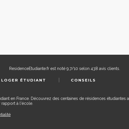
ResidenceEtudiante.fr
est noté
9,7
/
10
selon
438
avis clients.
 LOGER ÉTUDIANT
CONSEILS
udiant en France. Découvrez des centaines de résidences étudiantes a
 rapport à l'école.
tialité