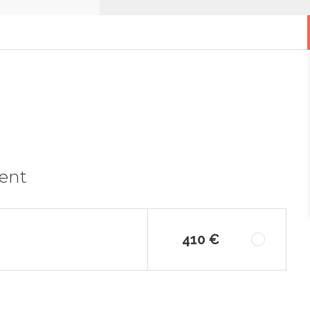
ment
410 €