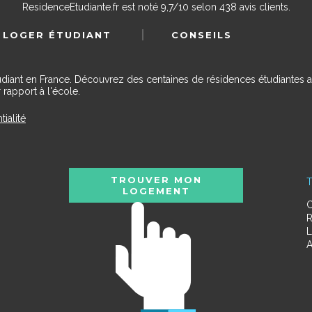
ResidenceEtudiante.fr
est noté
9,7
/
10
selon
438
avis clients.
 LOGER ÉTUDIANT
CONSEILS
udiant en France. Découvrez des centaines de résidences étudiantes a
 rapport à l'école.
tialité
TROUVER MON
T
LOGEMENT
C
R
L
A