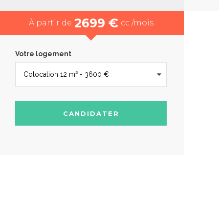
2699 €
À partir de
cc /mois
Votre logement
CANDIDATER