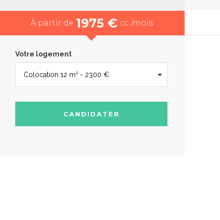
1975 €
À partir de
cc /mois
Votre logement
CANDIDATER