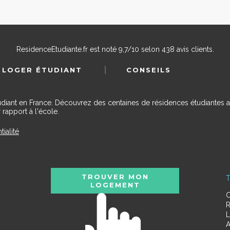
ResidenceEtudiante.fr
est noté
9,7
/
10
selon
438
avis clients.
 LOGER ÉTUDIANT
CONSEILS
udiant en France. Découvrez des centaines de résidences étudiantes a
 rapport à l'école.
tialité
TROUVER MON
T
LOGEMENT
C
R
L
A