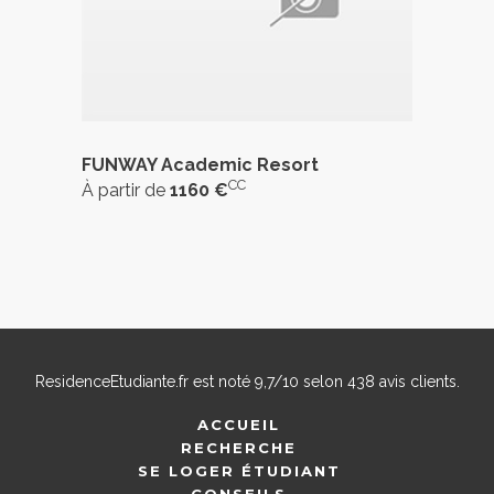
FUNWAY Academic Resort
CC
À partir de
1160 €
ResidenceEtudiante.fr
est noté
9,7
/
10
selon
438
avis clients.
ACCUEIL
RECHERCHE
SE LOGER ÉTUDIANT