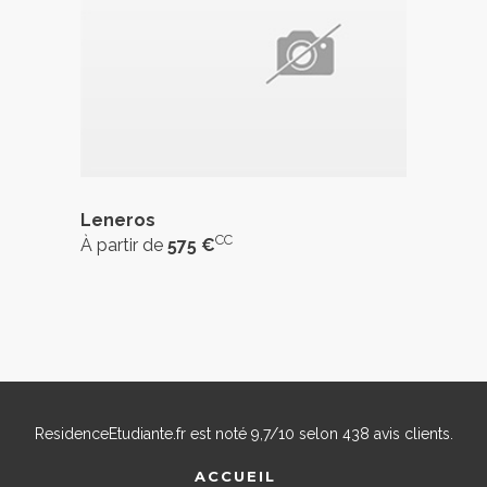
Leneros
CC
À partir de
575 €
ResidenceEtudiante.fr
est noté
9,7
/
10
selon
438
avis clients.
ACCUEIL