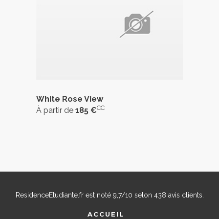
White Rose View
CC
À partir de
185 €
ResidenceEtudiante.fr
est noté
9,7
/
10
selon
438
avis clients.
ACCUEIL