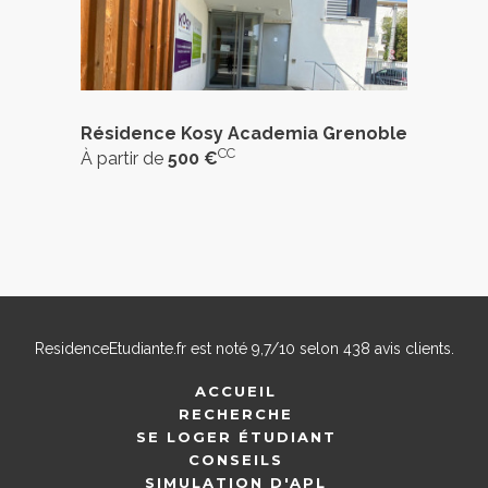
Résidence Kosy Academia Grenoble
CC
À partir de
500 €
ResidenceEtudiante.fr
est noté
9,7
/
10
selon
438
avis clients.
ACCUEIL
RECHERCHE
SE LOGER ÉTUDIANT
CONSEILS
SIMULATION D'APL