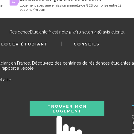
se
Logement avec une emission annuelle de GES comprise entre 11
et 20 kg/m²/an
ResidenceEtudiante.fr
est noté
9,7
/
10
selon
438
avis clients.
 LOGER ÉTUDIANT
CONSEILS
udiant en France. Découvrez des centaines de résidences étudiantes a
 rapport à l'école.
tialité
TROUVER MON
T
LOGEMENT
C
R
L