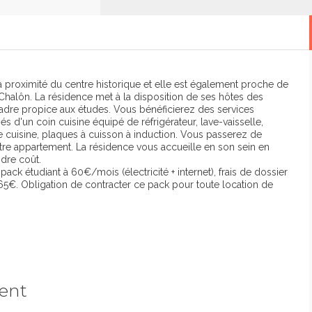
 proximité du centre historique et elle est également proche de
Chalôn. La résidence met à la disposition de ses hôtes des
cadre propice aux études. Vous bénéficierez des services
 d'un coin cuisine équipé de réfrigérateur, lave-vaisselle,
s de cuisine, plaques à cuisson à induction. Vous passerez de
otre appartement. La résidence vous accueille en son sein en
dre coût.
ack étudiant à 60€/mois (électricité + internet), frais de dossier
e 65€. Obligation de contracter ce pack pour toute location de
ment