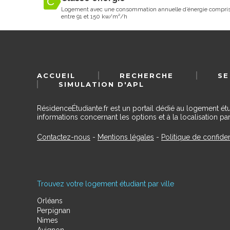
Logement avec une consommation annuelle d’énergie compri
entre 91 et 150 kw/m²/h
ACCUEIL
RECHERCHE
SE
SIMULATION D'APL
RésidenceÉtudiante.fr est un portail dédié au logement ét
informations concernant les options et à la localisation par
Contactez-nous
-
Mentions légales
-
Politique de confiden
Trouvez votre logement étudiant par ville
Orléans
Perpignan
Nimes