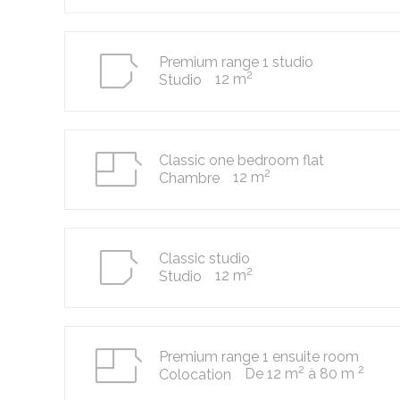
Premium range 1 studio
2
12 m
Studio
Classic one bedroom flat
2
12 m
Chambre
Classic studio
2
12 m
Studio
Premium range 1 ensuite room
2
2
De 12 m
à 80 m
Colocation