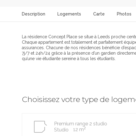
Description
Logements
Carte
Photos
La résidence Concept Place se situe à Leeds proche centre
Chaque appartement est totalement et parfaitement équipé. V
assurances. Chacune de nos résidences bénéficie d’espace
7j/7 et 24h/24 grâce à la présence d’un gardien directement
qu’une vie étudiante sereine à tous les étudiants.
Choisissez votre type de loge
Premium range 2 studio
2
12 m
Studio