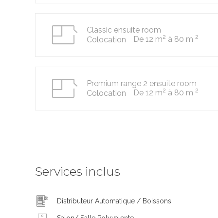
Classic ensuite room
2
2
De 12 m
à 80 m
Colocation
Premium range 2 ensuite room
2
2
De 12 m
à 80 m
Colocation
Services inclus
Distributeur Automatique / Boissons
Salon/ Salle Polyvalente