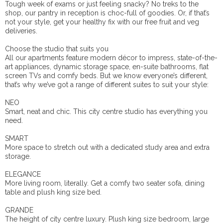
Tough week of exams or just feeling snacky? No treks to the
shop, our pantry in reception is choc-full of goodies. Or, if that’s
not your style, get your healthy fix with our free fruit and veg
deliveries.
Choose the studio that suits you
All our apartments feature modern décor to impress, state-of-the-
art appliances, dynamic storage space, en-suite bathrooms, flat
screen TVs and comfy beds. But we know everyone’s different,
that’s why we’ve got a range of different suites to suit your style:
NEO
Smart, neat and chic. This city centre studio has everything you
need.
SMART
More space to stretch out with a dedicated study area and extra
storage.
ELEGANCE
More living room, literally. Get a comfy two seater sofa, dining
table and plush king size bed.
GRANDE
The height of city centre luxury. Plush king size bedroom, large