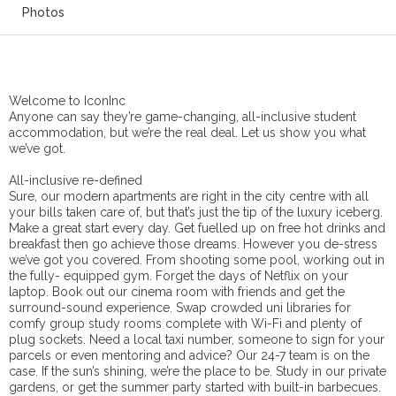
Photos
Welcome to IconInc
Anyone can say they’re game-changing, all-inclusive student
accommodation, but we’re the real deal. Let us show you what
we’ve got.
All-inclusive re-defined
Sure, our modern apartments are right in the city centre with all
your bills taken care of, but that’s just the tip of the luxury iceberg.
Make a great start every day. Get fuelled up on free hot drinks and
breakfast then go achieve those dreams. However you de-stress
we’ve got you covered. From shooting some pool, working out in
the fully- equipped gym. Forget the days of Netflix on your
laptop. Book out our cinema room with friends and get the
surround-sound experience. Swap crowded uni libraries for
comfy group study rooms complete with Wi-Fi and plenty of
plug sockets. Need a local taxi number, someone to sign for your
parcels or even mentoring and advice? Our 24-7 team is on the
case. If the sun’s shining, we’re the place to be. Study in our private
gardens, or get the summer party started with built-in barbecues.