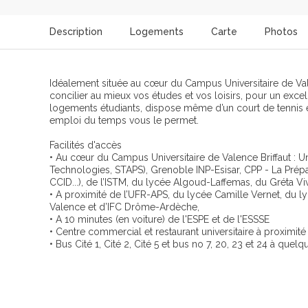
Description
Logements
Carte
Photos
Idéalement située au cœur du Campus Universitaire de Val
concilier au mieux vos études et vos loisirs, pour un excel
logements étudiants, dispose même d’un court de tennis et
emploi du temps vous le permet.
Facilités d'accès
• Au cœur du Campus Universitaire de Valence Briffaut : Un
Technologies, STAPS), Grenoble INP-Esisar, CPP - La Pré
CCID...), de l’ISTM, du lycée Algoud-Laffemas, du Gréta Viva
• A proximité de l’UFR-APS, du lycée Camille Vernet, du l
Valence et d’IFC Drôme-Ardèche,
• A 10 minutes (en voiture) de l'ESPE et de l'ESSSE
• Centre commercial et restaurant universitaire à proximité
• Bus Cité 1, Cité 2, Cité 5 et bus no 7, 20, 23 et 24 à quel