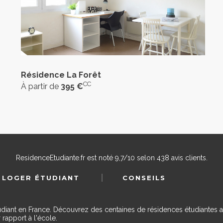
Résidence La Forêt
CC
À partir de
395 €
ResidenceEtudiante.fr
est noté
9,7
/
10
selon
438
avis clients.
 LOGER ÉTUDIANT
CONSEILS
udiant en France. Découvrez des centaines de résidences étudiantes a
 rapport à l'école.