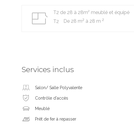
T2 de 28 à 28m² meublé et équipé
2
2
De 28 m
à 28 m
T2
Services inclus
Salon/ Salle Polyvalente
Contrôle d'accès
Meublé
Prêt de fer à repasser