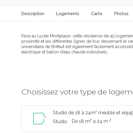
Description
Logements
Carte
Photos
Face au Lycée Montplaisir, cette résidence de 45 logem
proximité et les différentes lignes de bus desservant le c
universitaire de Briffaut est également facilement accessi
électrique et ballon d’eau chaude individuels.
Choisissez votre type de loge
Studio de 18 à 24m² meublé et équi
2
2
De 18 m
à 24 m
Studio