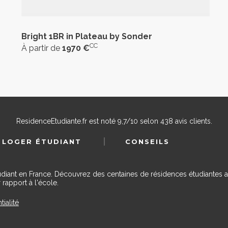
Bright 1BR in Plateau by Sonder
CC
À partir de
1970 €
ResidenceEtudiante.fr
est noté
9,7
/
10
selon
438
avis clients.
 LOGER ÉTUDIANT
CONSEILS
udiant en France. Découvrez des centaines de résidences étudiantes a
 rapport à l'école.
tialité