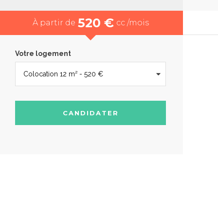
520 €
À partir de
cc /mois
Votre logement
CANDIDATER