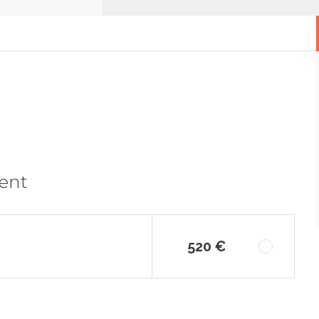
ment
520 €