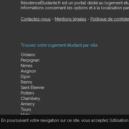
RésidenceÉtudiante.fr est un portail dédié au logement ét
informations concernant les options et à la localisation par
Contactez-nous
-
Mentions légales
-
Politique de confiden
Trouvez votre logement étudiant par ville
Orléans
Perpignan
Nimes
Avignon
Dijon
Reims
Saint Étienne
Poitiers
Chambéry
Annecy
Tours
Metz
En poursuivant votre navigation sur ce site, vous acceptez l’utilisa
Amiens
Limoges