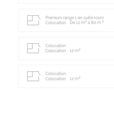
Premium range 1 en-suite room
2
2
De 12 m
à 80 m
Colocation
Colocation
2
12 m
Colocation
Colocation
2
12 m
Colocation