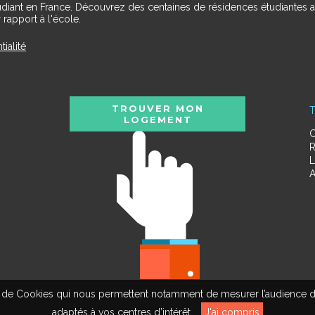
udiant en France. Découvrez des centaines de résidences étudiantes a
 rapport à l'école.
tialité
TROUVER MON
T
LOGEMENT
C
R
L
A
tion de Cookies qui nous permettent notamment de mesurer l’audience d
adaptés à vos centres d’intérêt.
J'ai compris