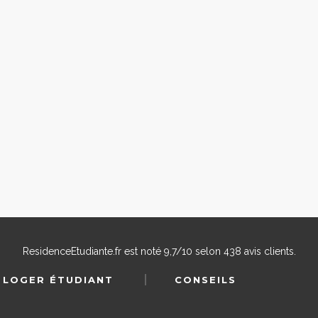
ResidenceEtudiante.fr
est noté
9,7
/
10
selon
438
avis clients.
 LOGER ÉTUDIANT
CONSEILS