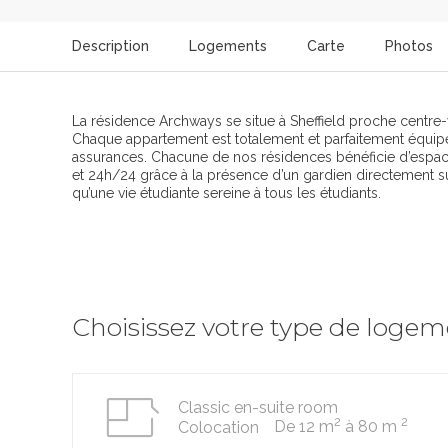
Description
Logements
Carte
Photos
La résidence Archways se situe à Sheffield proche centre-v
Chaque appartement est totalement et parfaitement équipé. V
assurances. Chacune de nos résidences bénéficie d’espace
et 24h/24 grâce à la présence d’un gardien directement sur 
qu’une vie étudiante sereine à tous les étudiants.
Choisissez votre type de loge
Classic en-suite room
2
2
De 12 m
à 80 m
Colocation