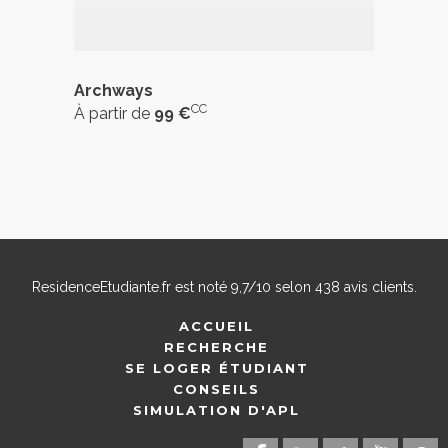
Archways
CC
À partir de
99 €
ResidenceEtudiante.fr
est noté
9,7
/
10
selon
438
avis clients.
ACCUEIL
RECHERCHE
SE LOGER ÉTUDIANT
CONSEILS
SIMULATION D'APL