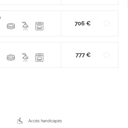
é
706 €
777 €
Accès handicapés