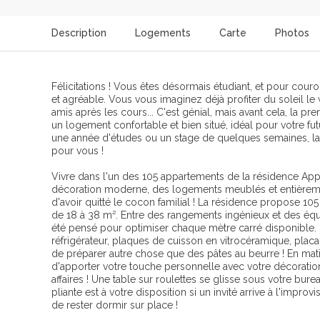
Description
Logements
Carte
Photos
Félicitations ! Vous êtes désormais étudiant, et pour couron
et agréable. Vous vous imaginez déjà profiter du soleil le
amis après les cours... C'est génial, mais avant cela, la p
un logement confortable et bien situé, idéal pour votre fut
une année d'études ou un stage de quelques semaines, la 
pour vous !
Vivre dans l'un des 105 appartements de la résidence App
décoration moderne, des logements meublés et entièrement
d'avoir quitté le cocon familial ! La résidence propose 105
de 18 à 38 m². Entre des rangements ingénieux et des éq
été pensé pour optimiser chaque mètre carré disponible. D
réfrigérateur, plaques de cuisson en vitrocéramique, placar
de préparer autre chose que des pâtes au beurre ! En ma
d'apporter votre touche personnelle avec votre décoration 
affaires ! Une table sur roulettes se glisse sous votre bur
pliante est à votre disposition si un invité arrive à l'impr
de rester dormir sur place !