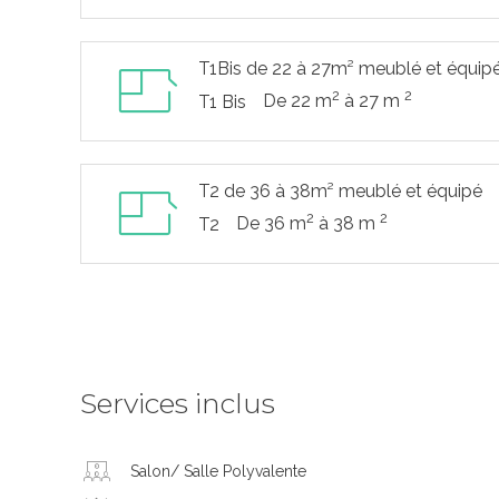
T1Bis de 22 à 27m² meublé et équip
2
2
De 22 m
à 27 m
T1 Bis
T2 de 36 à 38m² meublé et équipé
2
2
De 36 m
à 38 m
T2
Services inclus
Salon/ Salle Polyvalente