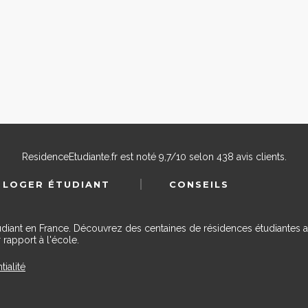
ResidenceEtudiante.fr
est noté
9,7
/
10
selon
438
avis clients.
 LOGER ÉTUDIANT
CONSEILS
udiant en France. Découvrez des centaines de résidences étudiantes a
 rapport à l'école.
tialité