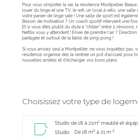
Pour vous simplifier la vie, la résidence Montpellier Beaux-
louer du linge et une TV, le wifi, un local à vélo, une sal
votre panier de linge sale ! Une salle de sport est égalem
Besoin de motivation ? Un coach sportif intervient une foi
Et si vous êtes plutôt du style à "chiller" entre 2 révisio
Netflix vous y attendent ! Envie de prendre l'air ? Direction
partagée et surtout de la table de ping-pong !
Si vous arrivez seul à Montpellier, ne vous inquiétez pas,
résidence organise dès la rentrée un pot d'accueil pour t
nouvelles amitiés et d'échanger vos bons plans.
Choisissez votre type de loge
Studio de 18 à 21m² meublé et équi
2
2
De 18 m
à 21 m
Studio