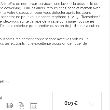
Arts offre de nombreux services : une laverie, la possibilité de
le de coworking... Fini les allers-retours chez papa et maman avec
ent à votre disposition pour vous défouler après les cours !
s par semaine pour vous donner le rythme. 1… 2… 3… Transpirez !
ns, rendez-vous sur le canapé de la salle commune : vos séries
 l'espace extérieur pour profiter du salon de jardin, de la cuisine
 vous ferez rapidement connaissance avec vos voisins. La
ous les étudiants : une excellente occasion de nouer de
ment
pé
619 €