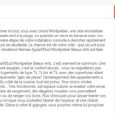
ner le tout, vous avez choisi Montpellier, une ville ensoleillée
 week-end à la plage, ou prendre un verre en terrasse avec vos
remière étape de votre installation consiste à dénicher rapidement
ure vie étudiante. La chance est de votre côté : que ce soit pour
résidence Nemea Appart’Etud Montpellier Beaux-Arts est faite
art’Etud Montpellier Beaux-Arts, c'est vraiment le summum. Une
 équipés, c'est le confort absolu : vous ne regretterez pas
 logements de type T1, T1 bis et T2, avec des superficies allant
uipements "gain de place", l'aménagement des appartements a
u côté de la cuisine, tout est prévu : four micro-ondes,
ds... Très fonctionnel, cet espace cuisine va éveiller votre envie
tière de rangement, des étagères murales vous permettent
ou de ranger vos livres. Plus d'excuses pour laisser traîner vos
eau lorsque vous souhaitez libérer de l'espace, et une chaise
oviste. Grâce à votre lit gigogne, vous pourrez même lui proposer