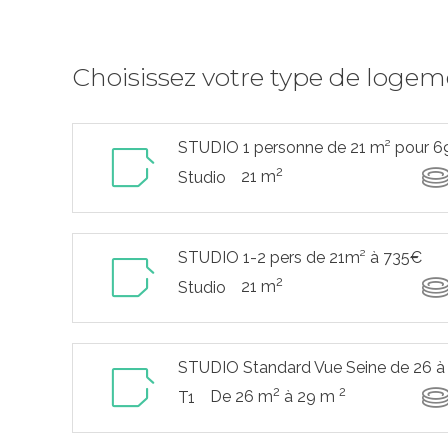
Choisissez votre type de loge
STUDIO 1 personne de 21 m² pour 
2
21 m
Studio
STUDIO 1-2 pers de 21m² à 735€
2
21 m
Studio
STUDIO Standard Vue Seine de 26 à
2
2
De 26 m
à 29 m
T1