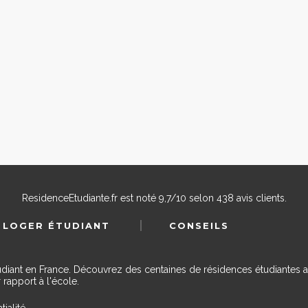
ResidenceEtudiante.fr
est noté
9,7
/
10
selon
438
avis clients.
 LOGER ÉTUDIANT
CONSEILS
udiant en France. Découvrez des centaines de résidences étudiantes a
 rapport à l'école.