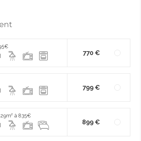
ment
695€
770 €
799 €
 29m² à 835€
899 €