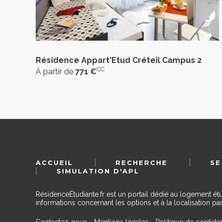
Résidence Appart'Etud Créteil Campus 2
CC
À partir de
771 €
ACCUEIL
RECHERCHE
SE
SIMULATION D'APL
RésidenceÉtudiante.fr est un portail dédié au logement ét
informations concernant les options et à la localisation par