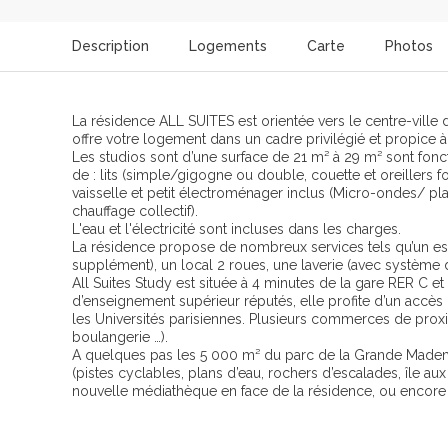
Description
Logements
Carte
Photos
La résidence ALL SUITES est orientée vers le centre-ville 
offre votre logement dans un cadre privilégié et propice à
Les studios sont d’une surface de 21 m² à 29 m² sont fon
de : lits (simple/gigogne ou double, couette et oreillers f
vaisselle et petit électroménager inclus (Micro-ondes/ plaq
chauffage collectif).
L'eau et l'électricité sont incluses dans les charges.
La résidence propose de nombreux services tels qu’un espa
supplément), un local 2 roues, une laverie (avec système d
All Suites Study est située à 4 minutes de la gare RER C e
d’enseignement supérieur réputés, elle profite d’un accès di
les Universités parisiennes. Plusieurs commerces de prox
boulangerie …).
A quelques pas les 5 000 m² du parc de la Grande Mademoi
(pistes cyclables, plans d’eau, rochers d’escalades, île a
nouvelle médiathèque en face de la résidence, ou encore l