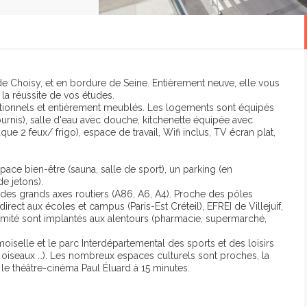
de Choisy, et en bordure de Seine. Entièrement neuve, elle vous
 la réussite de vos études.
ctionnels et entièrement meublés. Les logements sont équipés
ournis), salle d'eau avec douche, kitchenette équipée avec
ue 2 feux/ frigo), espace de travail, Wifi inclus, TV écran plat,
ce bien-être (sauna, salle de sport), un parking (en
e jetons).
t des grands axes routiers (A86, A6, A4). Proche des pôles
rect aux écoles et campus (Paris-Est Créteil), EFREI de Villejuif,
imité sont implantés aux alentours (pharmacie, supermarché,
selle et le parc Interdépartemental des sports et des loisirs
ux oiseaux …). Les nombreux espaces culturels sont proches, la
e théâtre-cinéma Paul Éluard à 15 minutes.