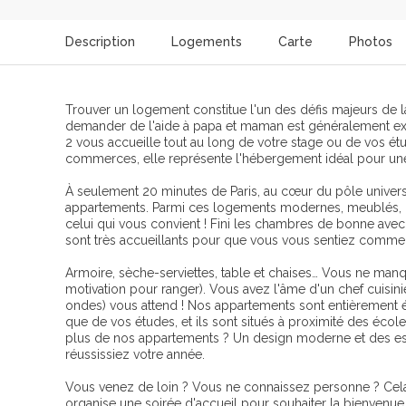
Description
Logements
Carte
Photos
Trouver un logement constitue l'un des défis majeurs de la
demander de l'aide à papa et maman est généralement exc
2 vous accueille tout au long de votre stage ou de vos étu
commerces, elle représente l'hébergement idéal pour une
À seulement 20 minutes de Paris, au cœur du pôle univers
appartements. Parmi ces logements modernes, meublés, ult
celui qui vous convient ! Fini les chambres de bonne avec l
sont très accueillants pour que vous vous sentiez comme
Armoire, sèche-serviettes, table et chaises… Vous ne manqu
motivation pour ranger). Vous avez l'âme d'un chef cuisini
ondes) vous attend ! Nos appartements sont entièrement é
que de vos études, et ils sont situés à proximité des écol
plus de nos appartements ? Un design moderne et des es
réussissiez votre année.
Vous venez de loin ? Vous ne connaissez personne ? Cela 
organise une soirée d'accueil pour souhaiter la bienvenue