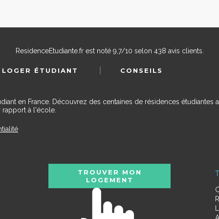
ResidenceEtudiante.fr
est noté
9,7
/
10
selon
438
avis clients.
 LOGER ÉTUDIANT
CONSEILS
udiant en France. Découvrez des centaines de résidences étudiantes a
 rapport à l'école.
tialité
TROUVER MON
T
LOGEMENT
C
R
L
A