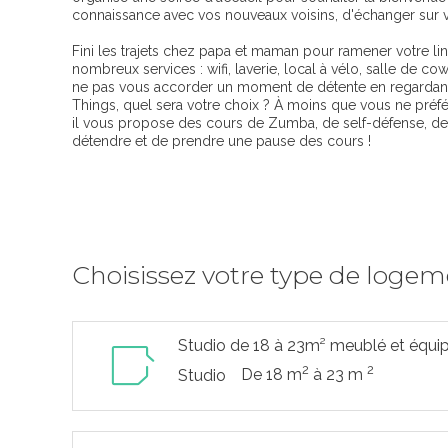
connaissance avec vos nouveaux voisins, d'échanger sur vo
Fini les trajets chez papa et maman pour ramener votre li
nombreux services : wifi, laverie, local à vélo, salle de c
ne pas vous accorder un moment de détente en regardant v
Things, quel sera votre choix ? À moins que vous ne préfér
il vous propose des cours de Zumba, de self-défense, d
détendre et de prendre une pause des cours !
Choisissez votre type de loge
Studio de 18 à 23m² meublé et équi
2
2
De 18 m
à 23 m
Studio