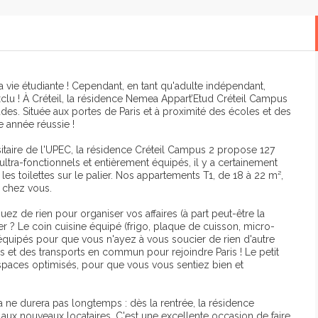
 vie étudiante ! Cependant, en tant qu'adulte indépendant,
lu ! À Créteil, la résidence Nemea Appart’Etud Créteil Campus
des. Située aux portes de Paris et à proximité des écoles et des
 année réussie !
itaire de l'UPEC, la résidence Créteil Campus 2 propose 127
ra-fonctionnels et entièrement équipés, il y a certainement
es toilettes sur le palier. Nos appartements T1, de 18 à 22 m²,
 chez vous.
ez de rien pour organiser vos affaires (à part peut-être la
er ? Le coin cuisine équipé (frigo, plaque de cuisson, micro-
quipés pour que vous n'ayez à vous soucier de rien d'autre
es et des transports en commun pour rejoindre Paris ! Le petit
paces optimisés, pour que vous vous sentiez bien et
ne durera pas longtemps : dès la rentrée, la résidence
 aux nouveaux locataires. C'est une excellente occasion de faire