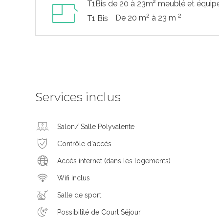
T1Bis de 20 à 23m² meublé et équip
2
2
De 20 m
à 23 m
T1 Bis
Services inclus
Salon/ Salle Polyvalente
Contrôle d'accès
Accès internet (dans les logements)
Wifi inclus
Salle de sport
Possibilité de Court Séjour