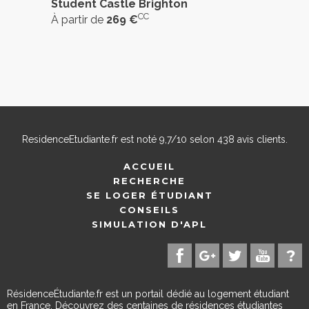
Student Castle Brighton
CC
À partir de
269 €
ResidenceEtudiante.fr
est noté
9,7
/
10
selon
438
avis clients.
ACCUEIL
RECHERCHE
SE LOGER ÉTUDIANT
CONSEILS
SIMULATION D'APL
RésidenceÉtudiante.fr est un portail dédié au logement étudiant
en France. Découvrez des centaines de résidences étudiantes