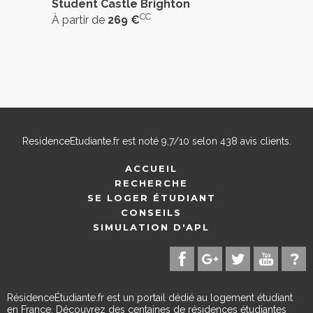
Student Castle Brighton
CC
À partir de
269 €
ResidenceEtudiante.fr
est noté
9,7
/
10
selon
438
avis clients.
ACCUEIL
RECHERCHE
SE LOGER ÉTUDIANT
CONSEILS
SIMULATION D'APL
RésidenceÉtudiante.fr est un portail dédié au logement étudiant
en France. Découvrez des centaines de résidences étudiantes