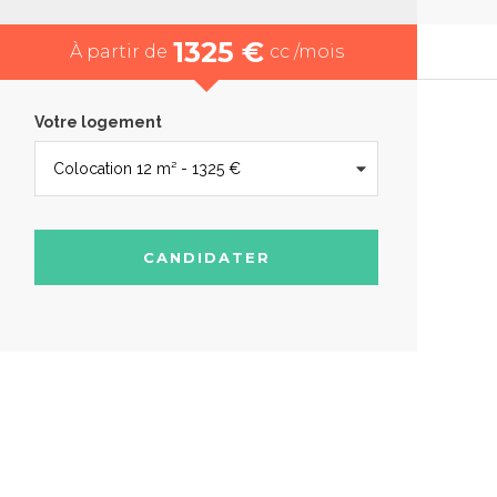
1325 €
À partir de
cc /mois
Votre logement
CANDIDATER