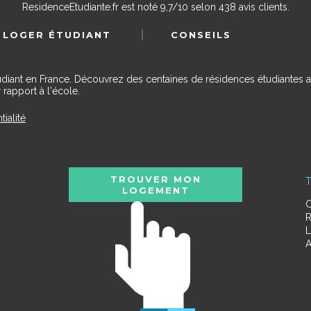
ResidenceEtudiante.fr
est noté
9,7
/
10
selon
438
avis clients.
 LOGER ÉTUDIANT
CONSEILS
udiant en France. Découvrez des centaines de résidences étudiantes a
 rapport à l'école.
tialité
TROUVER MON
T
LOGEMENT
C
R
L
A