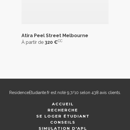
Atira Peel Street Melbourne
CC
À partir de
320 €
ResidenceEtudiante.fr
est noté
9,7
/
10
selon
438
avis clients.
ACCUEIL
RECHERCHE
SE LOGER ÉTUDIANT
CONSEILS
SIMULATION D'APL