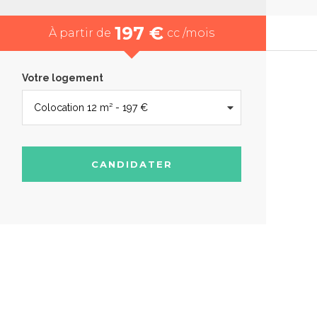
197 €
À partir de
cc /mois
Votre logement
CANDIDATER