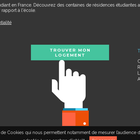
udiant en France. Découvrez des centaines de résidences étudiantes a
 rapport à l'école.
tialité
TROUVER MON
T
LOGEMENT
C
R
L
A
tion de Cookies qui nous permettent notamment de mesurer l’audience d