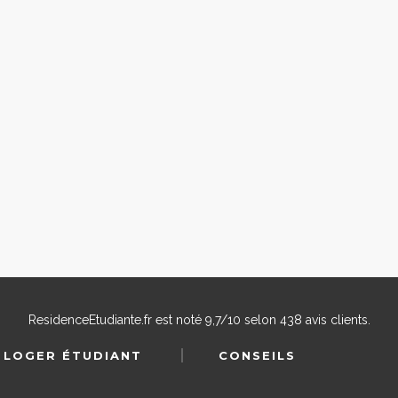
ResidenceEtudiante.fr
est noté
9,7
/
10
selon
438
avis clients.
 LOGER ÉTUDIANT
CONSEILS