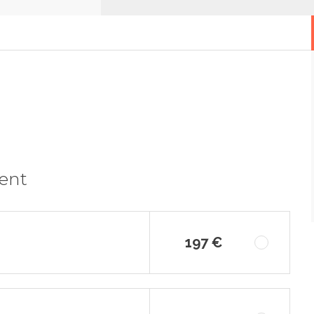
ment
197 €