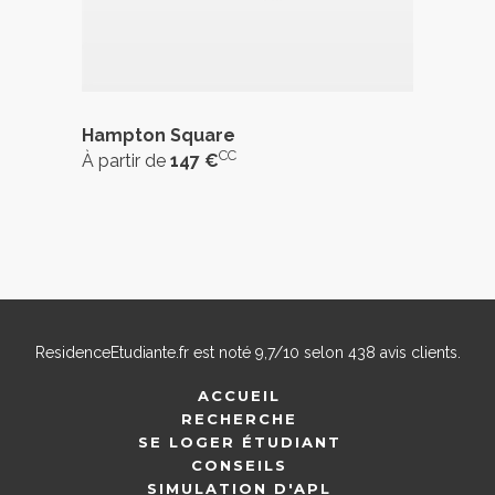
Hampton Square
CC
À partir de
147 €
ResidenceEtudiante.fr
est noté
9,7
/
10
selon
438
avis clients.
ACCUEIL
RECHERCHE
SE LOGER ÉTUDIANT
CONSEILS
SIMULATION D'APL