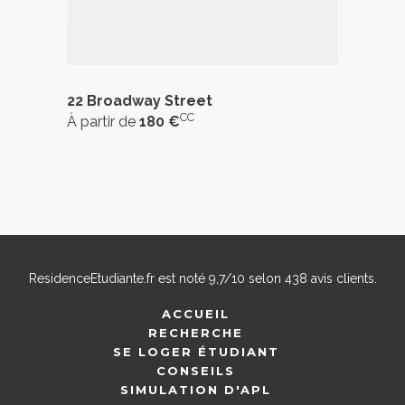
22 Broadway Street
CC
À partir de
180 €
ResidenceEtudiante.fr
est noté
9,7
/
10
selon
438
avis clients.
ACCUEIL
RECHERCHE
SE LOGER ÉTUDIANT
CONSEILS
SIMULATION D'APL