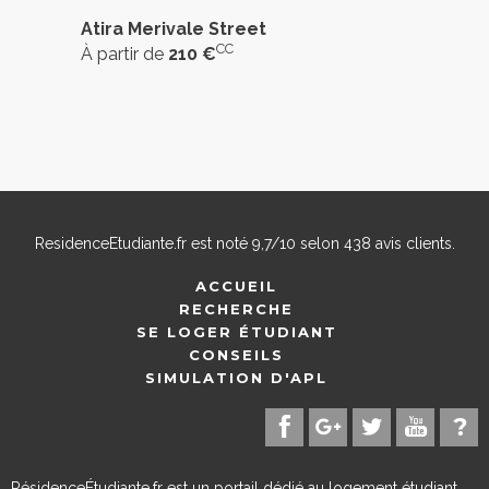
Atira Merivale Street
CC
À partir de
210 €
ResidenceEtudiante.fr
est noté
9,7
/
10
selon
438
avis clients.
ACCUEIL
RECHERCHE
SE LOGER ÉTUDIANT
CONSEILS
SIMULATION D'APL
RésidenceÉtudiante.fr est un portail dédié au logement étudiant