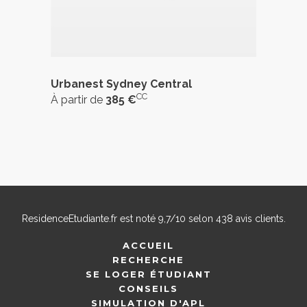
Urbanest Sydney Central
CC
À partir de
385 €
ResidenceEtudiante.fr
est noté
9,7
/
10
selon
438
avis clients.
ACCUEIL
RECHERCHE
SE LOGER ÉTUDIANT
CONSEILS
SIMULATION D'APL