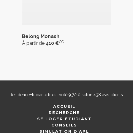
Belong Monash
CC
À partir de
410 €
ResidenceEtudiante.fr
est noté
9,7
/
10
selon
438
avis clients.
ACCUEIL
RECHERCHE
SE LOGER ÉTUDIANT
CONSEILS
SIMULATION D'APL