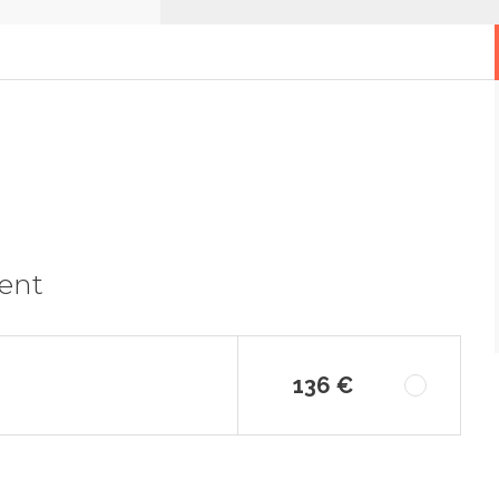
ment
136 €