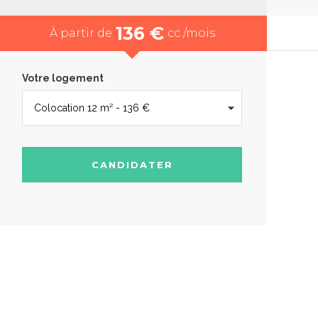
136 €
À partir de
cc /mois
Votre logement
CANDIDATER