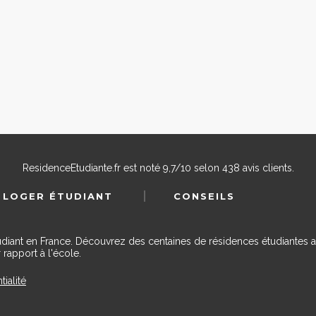
ResidenceEtudiante.fr
est noté
9,7
/
10
selon
438
avis clients.
 LOGER ÉTUDIANT
CONSEILS
udiant en France. Découvrez des centaines de résidences étudiantes a
 rapport à l'école.
tialité