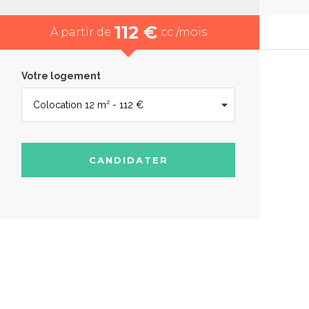
112 €
À partir de
cc /mois
Votre logement
CANDIDATER