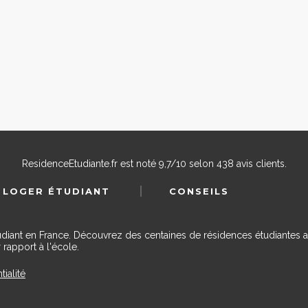
ResidenceEtudiante.fr
est noté
9,7
/
10
selon
438
avis clients.
 LOGER ÉTUDIANT
CONSEILS
udiant en France. Découvrez des centaines de résidences étudiantes a
 rapport à l'école.
tialité