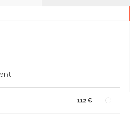
ment
112 €