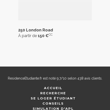
250 London Road
CC
À partir de
150 €
ResidenceEtudiante.fr
est noté
9,7
/
10
selon
438
avis clients.
ACCUEIL
RECHERCHE
SE LOGER ÉTUDIANT
CONSEILS
SIMULATION D'APL