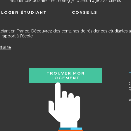
ResidenceEtudiante.fr
est noté
9,7
/
10
selon
438
avis clients.
 LOGER ÉTUDIANT
CONSEILS
udiant en France. Découvrez des centaines de résidences étudiantes a
 rapport à l'école.
tialité
TROUVER MON
T
LOGEMENT
C
R
L
A