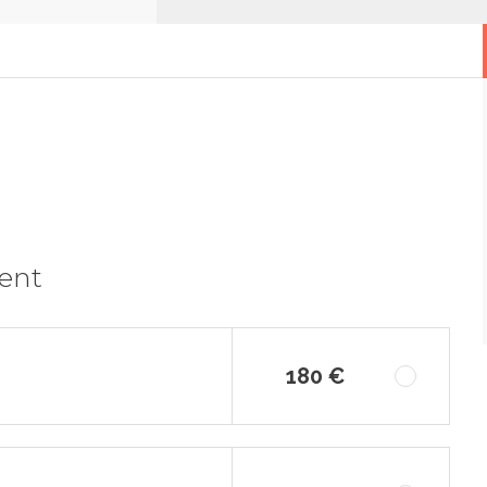
ment
180 €