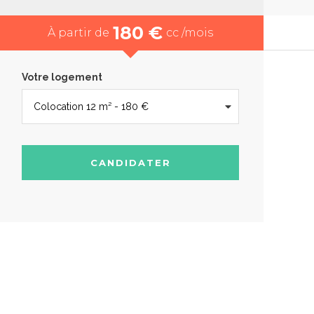
180 €
À partir de
cc /mois
Votre logement
CANDIDATER