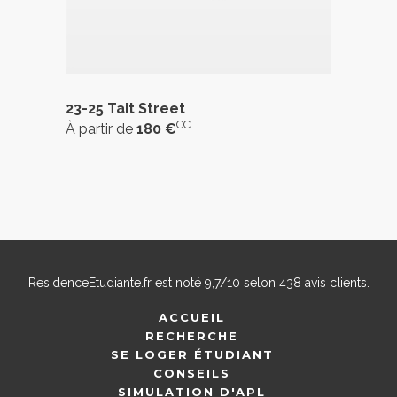
23-25 Tait Street
CC
À partir de
180 €
ResidenceEtudiante.fr
est noté
9,7
/
10
selon
438
avis clients.
ACCUEIL
RECHERCHE
SE LOGER ÉTUDIANT
CONSEILS
SIMULATION D'APL