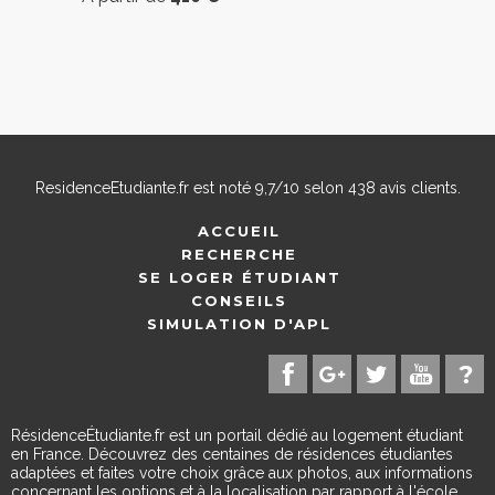
ResidenceEtudiante.fr
est noté
9,7
/
10
selon
438
avis clients.
ACCUEIL
RECHERCHE
SE LOGER ÉTUDIANT
CONSEILS
SIMULATION D'APL
RésidenceÉtudiante.fr est un portail dédié au logement étudiant
en France. Découvrez des centaines de résidences étudiantes
adaptées et faites votre choix grâce aux photos, aux informations
concernant les options et à la localisation par rapport à l'école.