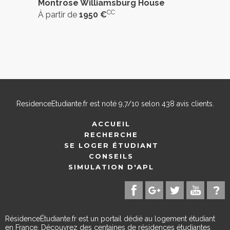
Montrose Williamsburg House
CC
À partir de
1950 €
ResidenceEtudiante.fr
est noté
9,7
/
10
selon
438
avis clients.
ACCUEIL
RECHERCHE
SE LOGER ÉTUDIANT
CONSEILS
SIMULATION D'APL
RésidenceÉtudiante.fr est un portail dédié au logement étudiant
en France. Découvrez des centaines de résidences étudiantes