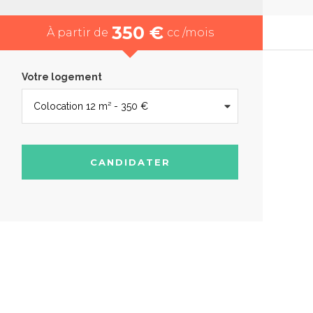
350 €
À partir de
cc /mois
Votre logement
CANDIDATER