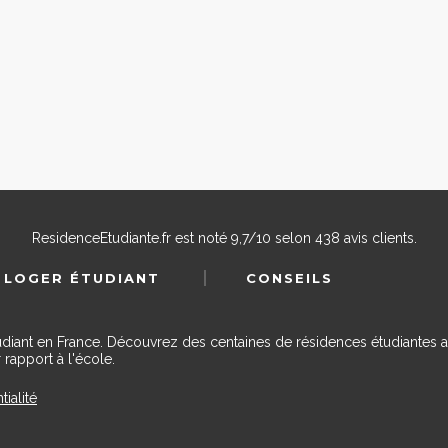
ResidenceEtudiante.fr
est noté
9,7
/
10
selon
438
avis clients.
 LOGER ÉTUDIANT
CONSEILS
udiant en France. Découvrez des centaines de résidences étudiantes a
 rapport à l'école.
tialité