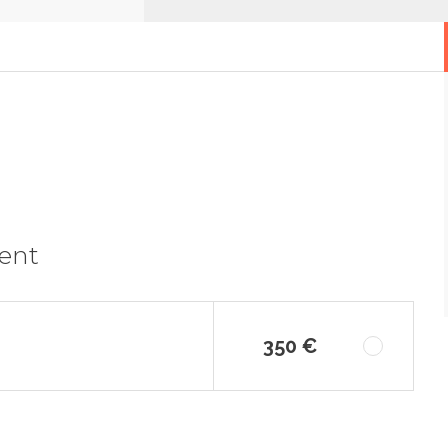
ment
350 €