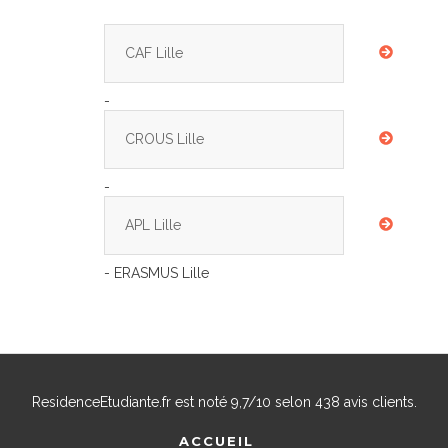
CAF Lille
-
CROUS Lille
-
APL Lille
- ERASMUS Lille
ResidenceEtudiante.fr
est noté
9,7
/
10
selon
438
avis clients.
ACCUEIL