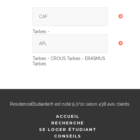
CAF
Tarbes -
APL
Tarbes - CROUS Tarbes - ERASMUS
Tarbes
ResidenceEtudiante.fr
est noté
9,7
/
10
selon
438
avis clients.
ACCUEIL
RECHERCHE
SE LOGER ÉTUDIANT
CONSEILS