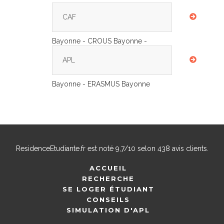
CAF
Bayonne - CROUS Bayonne -
APL
Bayonne - ERASMUS Bayonne
ResidenceEtudiante.fr
est noté
9,7
/
10
selon
438
avis clients.
ACCUEIL
RECHERCHE
SE LOGER ÉTUDIANT
CONSEILS
SIMULATION D'APL