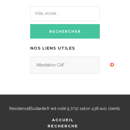
NOS LIENS UTILES
Attestation CAF
ResidenceEtudiante.fr
est noté
9,7
/
10
selon
438
avis clients.
ACCUEIL
RECHERCHE