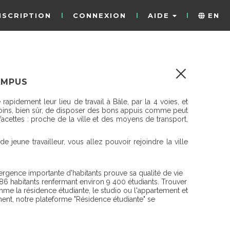
NSCRIPTION
CONNEXION
AIDE
EN
AMPUS
apidement leur lieu de travail à Bâle, par la 4 voies, et
A moins, bien sûr, de disposer des bons appuis comme peut
acettes : proche de la ville et des moyens de transport,
eune travailleur, vous allez pouvoir rejoindre la ville
émergence importante d'habitants prouve sa qualité de vie
86 habitants renfermant environ 9 400 étudiants. Trouver
e la résidence étudiante, le studio ou l'appartement et
ement, notre plateforme "Résidence étudiante" se