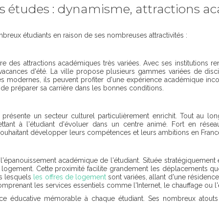
s études : dynamisme, attractions a
reux étudiants en raison de ses nombreuses attractivités :
ffre des attractions académiques très variées. Avec ses institutions 
n vacances d'été. La ville propose plusieurs gammes variées de dis
s modernes, ils peuvent profiter d'une expérience académique inc
et de préparer sa carrière dans les bonnes conditions.
ésente un secteur culturel particulièrement enrichit. Tout au lo
mettant à l'étudiant d'évoluer dans un centre animé. Fort en rése
 souhaitant développer leurs compétences et leurs ambitions en Franc
l'épanouissement académique de l'étudiant. Située stratégiquement en
gement. Cette proximité facilite grandement les déplacements quoti
s lesquels
les offres de logement
sont variées, allant d'une résiden
omprenant les services essentiels comme l'Internet, le chauffage ou l'é
e éducative mémorable à chaque étudiant. Ses nombreux atouts e