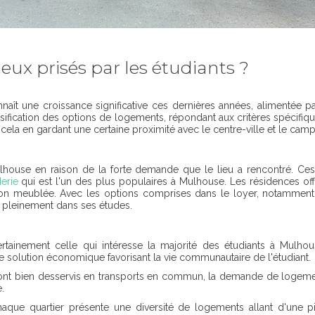
ux prisés par les étudiants ?
 une croissance significative ces dernières années, alimentée par l'
rsification des options de logements, répondant aux critères spécifi
cela en gardant une certaine proximité avec le centre-ville et le camp
lhouse en raison de la forte demande que le lieu a rencontré. Ce
erie
qui est l'un des plus populaires à Mulhouse. Les résidences offr
n meublée. Avec les options comprises dans le loyer, notamment l'élec
er pleinement dans ses études.
certainement celle qui intéresse la majorité des étudiants à Mul
e solution économique favorisant la vie communautaire de l'étudiant.
ont bien desservis en transports en commun, la demande de logemen
.
haque quartier présente une diversité de logements allant d'une