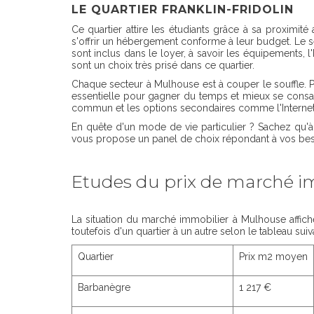
LE QUARTIER FRANKLIN-FRIDOLIN
Ce quartier attire les étudiants grâce à sa proximité
s'offrir un hébergement conforme à leur budget. Le se
sont inclus dans le loyer, à savoir les équipements, 
sont un choix très prisé dans ce quartier.
Chaque secteur à Mulhouse est à couper le souffle. Po
essentielle pour gagner du temps et mieux se consacr
commun et les options secondaires comme l'Internet, l'e
En quête d'un mode de vie particulier ? Sachez qu'
vous propose un panel de choix répondant à vos beso
Etudes du prix de marché i
La situation du marché immobilier à Mulhouse affich
toutefois d'un quartier à un autre selon le tableau suiva
Quartier
Prix m2 moyen
Barbanègre
1 217 €