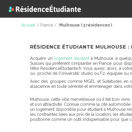
Accueil
/ France /
Mulhouse ( 3 résidences )
RÉSIDENCE ÉTUDIANTE MULHOUSE :
Acquérir un
logement étudiant
à Mulhouse, à quelques
Suisses qui préfèrent s’implanter en France, pour dis
l’être ResidenceEtudiante.fr. Vous aurez, alors, à votr
ou proche de l’Université; studio ou F2, équipée ou 
Avec des groupes comme MGEL et Suitétudes en soutie
alsacienne en toute sérénité et emménager dans vot
Mulhouse, cette ville merveilleuse où il fait bon vivre
et son attractivité. Connue comme la cité automobile
un logement disponible pour étudiant à Mulhouse res
les contraintes liées aux prix de la location, les ét
positionne comme un outil indispensable pour que ch