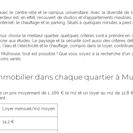
 avec le centre-ville et le campus universitaire. Avec la diversité 
cteur est, en effet, recouvert de studios et d'appartements meublés.
l'Internet, le chauffage et le parking. Situés à quelques minutes à p
ur choisir le meilleur quartier, quelques critères sont à prendre en
er aux études. Le paysage et la sécurité sont aussi des critères dét
au et l'électricité et le chauffage, compris dans le loyer, contribuent 
à Mulhouse, tout est possible ! Que vous soyez à la recherche d'un
ins variés.
mmobilier dans chaque quartier à M
e un prix moyennant de 1 266 € le m2 et un loyer au m2 de 12,8 € s
nt :
Loyer mensuel/m2 moyen
14,2 €