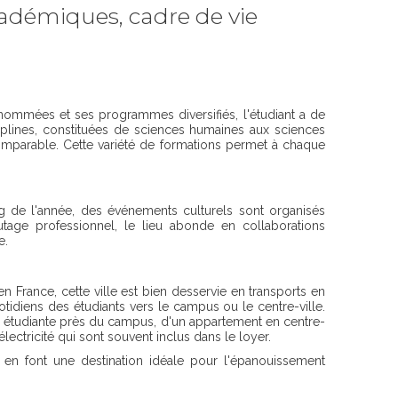
cadémiques, cadre de vie
renommées et ses programmes diversifiés, l'étudiant a de
ciplines, constituées de sciences humaines aux sciences
omparable. Cette variété de formations permet à chaque
ng de l'année, des événements culturels sont organisés
autage professionnel, le lieu abonde en collaborations
e.
 France, cette ville est bien desservie en transports en
diens des étudiants vers le campus ou le centre-ville.
ce étudiante près du campus, d'un appartement en centre-
lectricité qui sont souvent inclus dans le loyer.
n font une destination idéale pour l'épanouissement