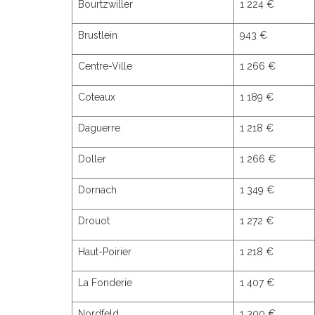
Bourtzwiller
1 224 €
Brustlein
943 €
Centre-Ville
1 266 €
Coteaux
1 189 €
Daguerre
1 218 €
Doller
1 266 €
Dornach
1 349 €
Drouot
1 272 €
Haut-Poirier
1 218 €
La Fonderie
1 407 €
Nordfeld
1 300 €