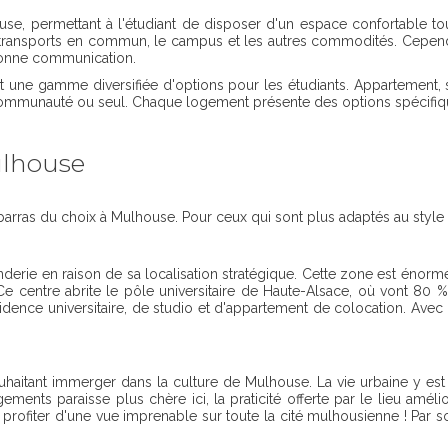
se, permettant à l'étudiant de disposer d'un espace confortable tout 
transports en commun, le campus et les autres commodités. Cependan
 bonne communication.
 une gamme diversifiée d'options pour les étudiants. Appartement, s
 communauté ou seul. Chaque logement présente des options spécifique
ulhouse
mbarras du choix à Mulhouse. Pour ceux qui sont plus adaptés au style
nderie en raison de sa localisation stratégique. Cette zone est énorm
e centre abrite le pôle universitaire de Haute-Alsace, où vont 80 %
résidence universitaire, de studio et d'appartement de colocation. Av
souhaitant immerger dans la culture de Mulhouse. La vie urbaine y est
ements paraisse plus chère ici, la praticité offerte par le lieu amél
profiter d'une vue imprenable sur toute la cité mulhousienne ! Par so