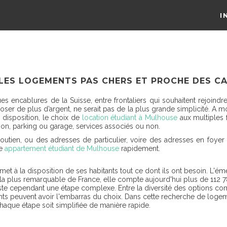
I
 LES LOGEMENTS PAS CHERS ET PROCHE DES C
 encablures de la Suisse, entre frontaliers qui souhaitent rejoindre r
poser de plus d’argent, ne serait pas de la plus grande simplicité. 
e disposition, le choix de
location étudiant à Mulhouse
aux multiples f
non, parking ou garage, services associés ou non.
n, ou des adresses de particulier, voire des adresses en foyer de j
re
appartement étudiant de Mulhouse
rapidement.
, met à la disposition de ses habitants tout ce dont ils ont besoin. L'
 la plus remarquable de France, elle compte aujourd'hui plus de 112 7
te cependant une étape complexe. Entre la diversité des options comm
udiants peuvent avoir l'embarras du choix. Dans cette recherche de log
aque étape soit simplifiée de manière rapide.