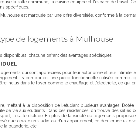
rouve la salle commune, la cuisine équipée et l'espace de travail. Ce
ns spécifiques.
à Mulhouse est marquée par une offre diversifiée, conforme à la dema
 type de logements à Mulhouse
 disponibles, chacune offrant des avantages spécifiques.
VIDUEL
e logements qui sont appréciées pour leur autonomie et leur intimité
gement. Ils comportent une pièce fonctionnelle utilisée comme sé
être inclus dans le loyer comme le chauffage et l'électricité, ce qui en
e, mettant à la disposition de l'étudiant plusieurs avantages. Doté
ité de vie aux étudiants. Dans ces résidences, on trouve des salles
sport, la salle d'étude. En plus de la variété de logements proposée
vé que ceux d'un studio ou d'un appartement, ce dernier inclus divers 
e la buanderie, etc.