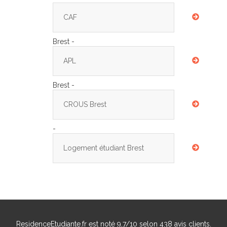
CAF
Brest -
APL
Brest -
CROUS Brest
-
Logement étudiant Brest
ResidenceEtudiante.fr
est noté
9,7
/
10
selon
438
avis clients.