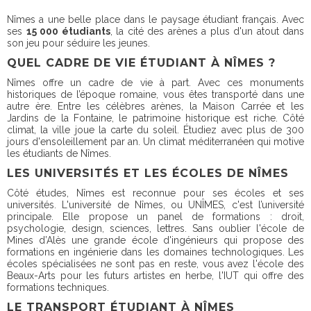
Nîmes a une belle place dans le paysage étudiant français. Avec
ses
15 000 étudiants
, la cité des arènes a plus d'un atout dans
son jeu pour séduire les jeunes.
QUEL CADRE DE VIE ÉTUDIANT À NÎMES ?
Nîmes offre un cadre de vie à part. Avec ces monuments
historiques de l’époque romaine, vous êtes transporté dans une
autre ère. Entre les célèbres arènes, la Maison Carrée et les
Jardins de la Fontaine, le patrimoine historique est riche. Côté
climat, la ville joue la carte du soleil. Étudiez avec plus de 300
jours d'ensoleillement par an. Un climat méditerranéen qui motive
les étudiants de Nîmes.
LES UNIVERSITÉS ET LES ÉCOLES DE NÎMES
Côté études, Nîmes est reconnue pour ses écoles et ses
universités. L'université de Nîmes, ou UNÎMES, c'est l’université
principale. Elle propose un panel de formations : droit,
psychologie, design, sciences, lettres. Sans oublier l'école de
Mines d’Alès une grande école d'ingénieurs qui propose des
formations en ingénierie dans les domaines technologiques. Les
écoles spécialisées ne sont pas en reste, vous avez l'école des
Beaux-Arts pour les futurs artistes en herbe, l'IUT qui offre des
formations techniques.
LE TRANSPORT ÉTUDIANT À NÎMES