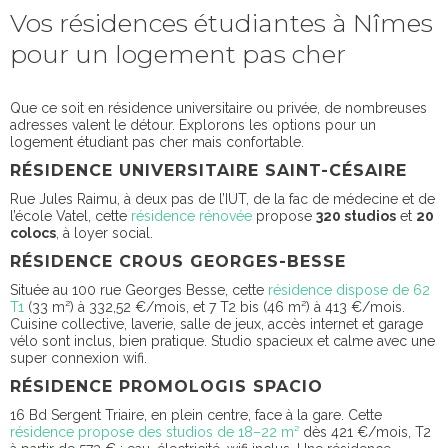
Vos résidences étudiantes à Nîmes
pour un logement pas cher
Que ce soit en résidence universitaire ou privée, de nombreuses
adresses valent le détour. Explorons les options pour un
logement étudiant pas cher mais confortable.
RÉSIDENCE UNIVERSITAIRE SAINT-CÉSAIRE
Rue Jules Raimu, à deux pas de l’IUT, de la fac de médecine et de
l’école Vatel, cette
résidence rénovée
propose
320 studios
et
20
colocs
, à loyer social.
RÉSIDENCE CROUS GEORGES-BESSE
Située au 100 rue Georges Besse, cette
résidence dispose de 62
T1
(33 m²) à 332,52 €/mois, et 7 T2 bis (46 m²) à 413 €/mois.
Cuisine collective, laverie, salle de jeux, accès internet et garage
vélo sont inclus, bien pratique. Studio spacieux et calme avec une
super connexion wifi.
RÉSIDENCE PROMOLOGIS SPACIO
16 Bd Sergent Triaire, en plein centre, face à la gare. Cette
résidence propose des studios de 18–22 m²
dès 421 €/mois, T2