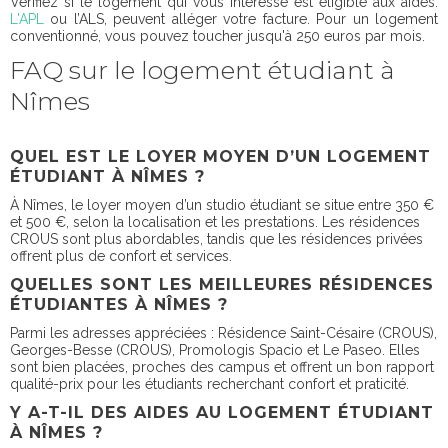
Vérifiez si le logement qui vous intéresse est éligible aux aides.
L'APL
ou l’ALS, peuvent alléger votre facture. Pour un logement
conventionné, vous pouvez toucher jusqu'à 250 euros par mois.
FAQ sur le logement étudiant à
Nîmes
QUEL EST LE LOYER MOYEN D’UN LOGEMENT
ÉTUDIANT À NÎMES ?
À Nîmes, le loyer moyen d’un studio étudiant se situe entre 350 €
et 500 €, selon la localisation et les prestations. Les résidences
CROUS sont plus abordables, tandis que les résidences privées
offrent plus de confort et services.
QUELLES SONT LES MEILLEURES RÉSIDENCES
ÉTUDIANTES À NÎMES ?
Parmi les adresses appréciées : Résidence Saint-Césaire (CROUS),
Georges-Besse (CROUS), Promologis Spacio et Le Paseo. Elles
sont bien placées, proches des campus et offrent un bon rapport
qualité-prix pour les étudiants recherchant confort et praticité.
Y A-T-IL DES AIDES AU LOGEMENT ÉTUDIANT
À NÎMES ?