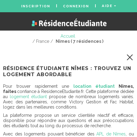
AIDE
INSCRIPTION
CONNEXION
Accueil
/ France /
Nîmes ( 7 résidences )
RÉSIDENCE ÉTUDIANTE NÎMES : TROUVEZ UN
LOGEMENT ABORDABLE
Pour trouver rapidement une
location étudiant
Nîmes,
faites
confiance à ResidenceEtudiante.fr. Cette plateforme dédiée
au
logement étudiant
propose de nombreux logements variés.
Avec des partenaires, comme Victory Gestion et Fac Habitat,
logez dans les meilleures conditions.
La plateforme propose un service clientèle réactif et efficace,
disponible pour répondre aux questions et aux préoccupations
des étudiants tout au long du processus de recherche.
Avec des logements pouvant bénéficier des
APL de Nîmes
, ou