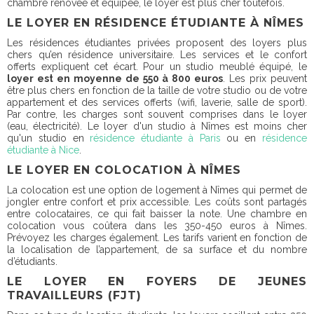
chambre rénovée et équipée, le loyer est plus cher toutefois.
LE LOYER EN RÉSIDENCE ÉTUDIANTE À NÎMES
Les résidences étudiantes privées proposent des loyers plus
chers qu’en résidence universitaire. Les services et le confort
offerts expliquent cet écart. Pour un studio meublé équipé, le
loyer est en moyenne de 550 à 800 euros
. Les prix peuvent
être plus chers en fonction de la taille de votre studio ou de votre
appartement et des services offerts (wifi, laverie, salle de sport).
Par contre, les charges sont souvent comprises dans le loyer
(eau, électricité). Le loyer d'un studio à Nîmes est moins cher
qu'un studio en
résidence étudiante à Paris
ou en
résidence
étudiante à Nice
.
LE LOYER EN COLOCATION À NÎMES
La colocation est une option de logement à Nîmes qui permet de
jongler entre confort et prix accessible. Les coûts sont partagés
entre colocataires, ce qui fait baisser la note. Une chambre en
colocation vous coûtera dans les
350-450 euros à Nîmes
.
Prévoyez les charges également. Les tarifs varient en fonction de
la localisation de l’appartement, de sa surface et du nombre
d’étudiants.
LE LOYER EN FOYERS DE JEUNES
TRAVAILLEURS (FJT)