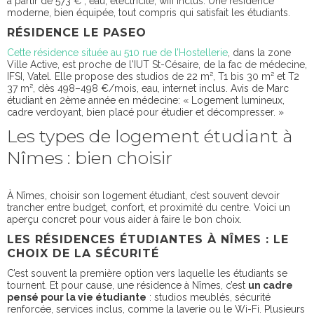
à partir de 573 € ; eau, électricité, wifi inclus. Une résidence
moderne, bien équipée, tout compris qui satisfait les étudiants.
RÉSIDENCE LE PASEO
Cette résidence située au 510 rue de l’Hostellerie
, dans la zone
Ville Active, est proche de l'IUT St-Césaire, de la fac de médecine,
IFSI, Vatel. Elle propose des studios de 22 m², T1 bis 30 m² et T2
37 m², dès 498–498 €/mois, eau, internet inclus. Avis de Marc
étudiant en 2ème année en médecine: « Logement lumineux,
cadre verdoyant, bien placé pour étudier et décompresser. »
Les types de logement étudiant à
Nîmes : bien choisir
À Nîmes, choisir son logement étudiant, c’est souvent devoir
trancher entre budget, confort, et proximité du centre. Voici un
aperçu concret pour vous aider à faire le bon choix.
LES RÉSIDENCES ÉTUDIANTES À NÎMES : LE
CHOIX DE LA SÉCURITÉ
C’est souvent la première option vers laquelle les étudiants se
tournent. Et pour cause, une résidence à Nîmes, c’est
un cadre
pensé pour la vie étudiante
: studios meublés, sécurité
renforcée, services inclus, comme la laverie ou le Wi-Fi. Plusieurs