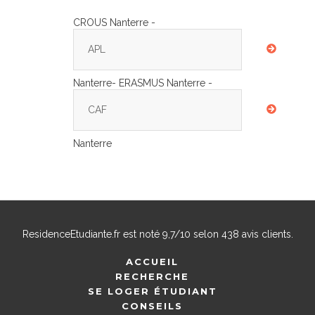
CROUS Nanterre -
APL
Nanterre- ERASMUS Nanterre -
CAF
Nanterre
ResidenceEtudiante.fr
est noté
9,7
/
10
selon
438
avis clients.
ACCUEIL
RECHERCHE
SE LOGER ÉTUDIANT
CONSEILS