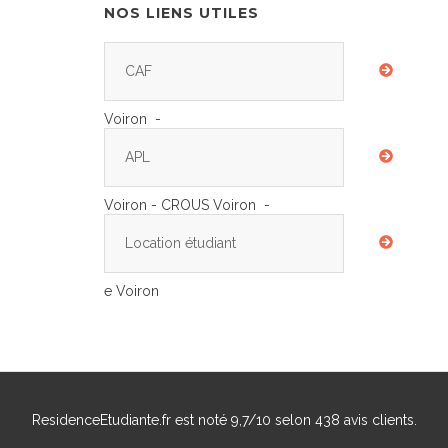
NOS LIENS UTILES
CAF
Voiron -
APL
Voiron - CROUS Voiron -
Location étudiant
e Voiron
ResidenceEtudiante.fr
est noté
9,7
/
10
selon
438
avis clients.