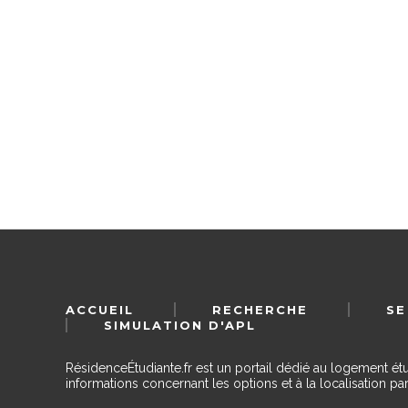
ACCUEIL
RECHERCHE
SE
SIMULATION D'APL
RésidenceÉtudiante.fr est un portail dédié au logement ét
informations concernant les options et à la localisation par