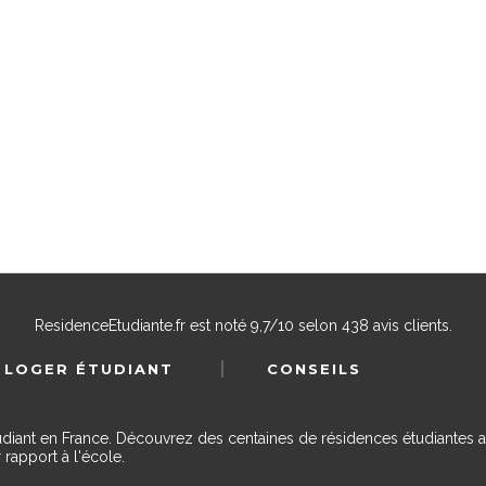
ResidenceEtudiante.fr
est noté
9,7
/
10
selon
438
avis clients.
 LOGER ÉTUDIANT
CONSEILS
udiant en France. Découvrez des centaines de résidences étudiantes a
 rapport à l'école.