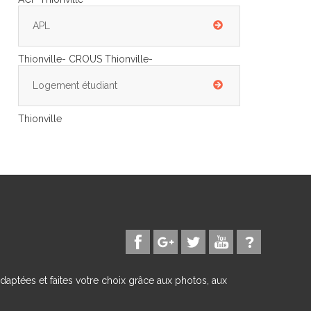
APL
Thionville- CROUS Thionville-
Logement étudiant
Thionville
daptées et faites votre choix grâce aux photos, aux