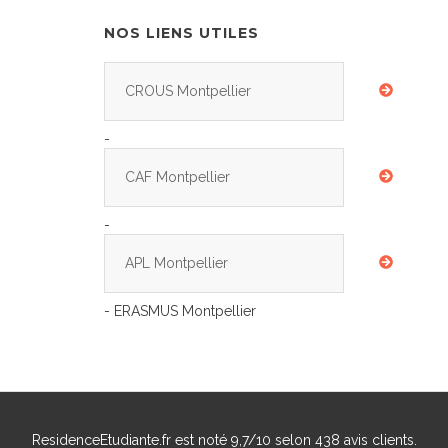
NOS LIENS UTILES
CROUS Montpellier
-
CAF Montpellier
-
APL Montpellier
- ERASMUS Montpellier
ResidenceEtudiante.fr
est noté
9,7
/
10
selon
438
avis clients.