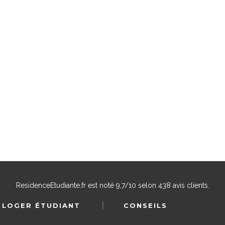
ResidenceEtudiante.fr
est noté
9,7
/
10
selon
438
avis clients.
 LOGER ÉTUDIANT
CONSEILS