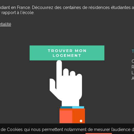
udiant en France. Découvrez des centaines de résidences étudiantes a
 rapport à l'école.
tialité
TROUVER MON
T
LOGEMENT
C
R
L
A
tion de Cookies qui nous permettent notamment de mesurer l’audience d